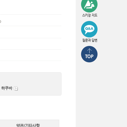
스키장 지도
질문과 답변
 하쿠바
약관/기타사항