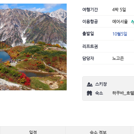
여행기간
4박 5일
이용항공
에어서울
출발일
10월5일
리프트권
담당자
노고은
스키장
숙소
하쿠바_호텔
일정
숙소 정보