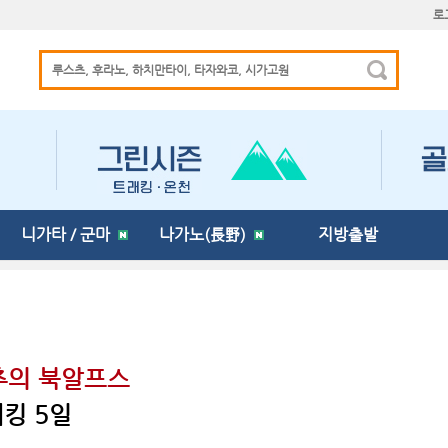
로
니가타 / 군마
나가노(長野)
지방출발
만추의 북알프스
킹 5일