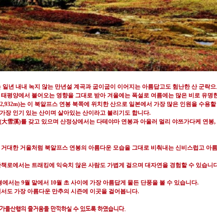
 일년 내내 녹지 않는 만년설 계곡과 굽이굽이 이어지는 아름답고도 험난한 산 군락
태평양에서 불어오는 영향을 그대로 받아 겨울에는 폭설로 여름에는
많은 비로 유명
(2,932m)
는 이 북알프스 연봉 북쪽에
위치한 산으로 일본에서 가장 많은 인원을 수용할 
 가장
인기 있는 산이며 살아있는 산이라고 불리기도 합니다
.
(
大雪溪
)
를 갖고 있으며 산정상에서는 다테야마 연봉과 아울러 멀리 야쯔가다케 연봉
,
마치 거대한 거울처럼 북알프스 연봉의 아름다운 모습을 그대로 비춰내는 신비스럽고 아
산책로에서는 트래킹에 익숙치 않은 사람도 가볍게 걸으며 대자연을 경험할 수 있습니다
서는 9월 말에서 10월 초 사이에 가장 아름답게 물든 단풍을 볼 수 있습니다.
에서도 가장 아름다운 만추의 시즌에 이곳을 걸어봅니다.
 가을산행의 즐거움을 만끽하실 수 있도록 하였습니다.