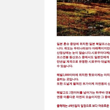
일본 혼슈 중앙에 위치한 일본 북알프스는
니다
.
위도는 우리나라보다 아래쪽이지만 
산정상에는 눈이 많습니다
.
시로우마다케
프스연봉 등산코스 중에서도 일본인에게
만년설 계곡으로 유명한 시로우마 대설계
수 있습니다
.
해발2,080미터에 위치한 핫포이케는 
꼽히는 곳입니다.
또한 드넓게 펼쳐진 쯔가이케 자연원의 
해발고도 2천미터를 넘어가는 하쿠바 연봉에
연중 아름다운 자연의 모습이지만 그 중
올해에는 4박5일의 일정으로 보다 여유로운