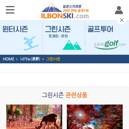
HOME
나가노(長野)
그린시즌
그린시즌
관련상품