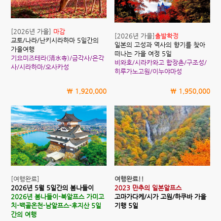
[2026년 가을]
마감
[2026년 가을]
출발확정
교토/나라/난키시라하마 5일간의
일본의 고성과 역사의 향기를 찾아
가을여행
떠나는 가을 여정 5일
기요미즈테라(清水寺)/금각사/은각
비와호/시라카와고 합장촌/구조성/
사/시라하마/오사카성
히루가노고원/이누야마성
\ 1,920,000
\ 1,950,000
[여행완료]
여행완료!!
2026년 5월
5일간의 봄나들이
2023 만추의 일본알프스
2026년 봄나들이-북알프스 가미고
고마가다케/시가 고원/하쿠바 가을
치-백골온천-남알프스-후지산 5일
기행 5일
간의 여행