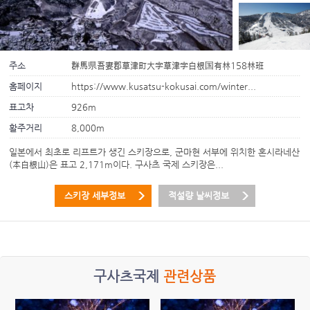
주소
群馬県吾妻郡草津町大字草津字白根国有林158林班
홈페이지
https://www.kusatsu-kokusai.com/winter...
표고차
926m
활주거리
8,000m
일본에서 최초로 리프트가 생긴 스키장으로, 군마현 서부에 위치한 혼시라네산
(本白根山)은 표고 2,171m이다. 구사츠 국제 스키장은...
스키장 세부정보
적설량 날씨정보
구사츠국제
관련상품