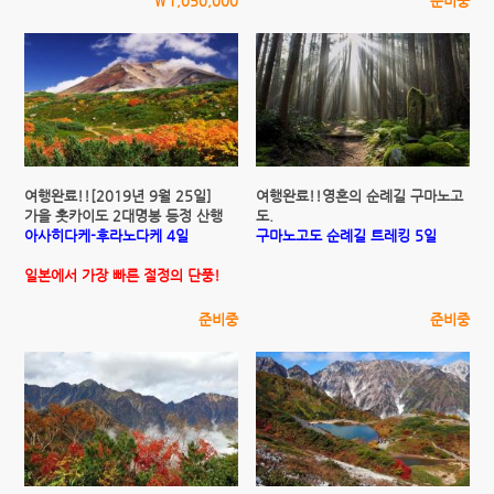
\1,050,000
준비중
여행완료!![2019년 9월 25일]
여행완료!!영혼의 순례길 구마노고
가을 홋카이도 2대명봉 등정 산행
도.
아사히다케-후라노다케 4일
구마노고도 순례길 트레킹 5일
일본에서 가장 빠른 절정의 단풍!
준비중
준비중