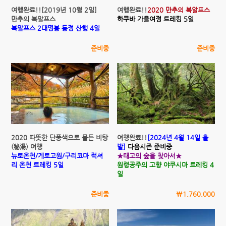
여행완료!![2019년 10월 2일]
여행완료!!
2020 만추의 북알프스
만추의 북알프스
하쿠바 가을여정 트레킹 5일
북알프스 2대명봉 등정 산행 4일
준비중
준비중
2020 따뜻한 단풍색으로 물든 비탕
여행완료!!
[2024년 4월 14일 출
(秘湯) 여행
발]
다음시즌 준비중
뉴토온천/게토고원/구리코마 럭셔
★태고의 숲을 찾아서★
리 온천 트레킹 5일
원령공주의 고향 야쿠시마 트레킹 4
일
준비중
\1,760,000