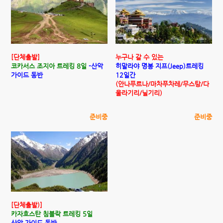
[단체출발]
누구나 갈 수 있는
코카서스 조지아 트레킹 8일
-산악
히말라야 명봉 지프(Jeep)트레킹
가이드 동반
12일간
(안나푸르나/마차푸차레/무스탕/다
울라기리/닐기리)
준비중
준비중
[단체출발)]
카자흐스탄 침블락 트레킹 5일
산악 가이드 동반