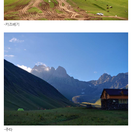
-카즈베기
-주타