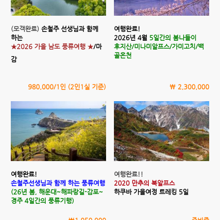
(모객완료)
손철주 선생님과 함께
여행완료!
하는
2026년 4월
5일간의 봄나들이
★2026 가을 남도 풍류여행 ★
/마
후지산/미나미알프스/가미고치/백
골온천
감
980,000/1인 (2인1실 기준)
\ 2,300,000
여행완료!
여행완료!!
손철주선생님과 함께 하는 풍류여행
2020 만추의 북알프스
(26년 봄, 해운대~해파랑길-감포~
하쿠바 가을여정 트레킹 5일
경주 4일간의 풍류기행)