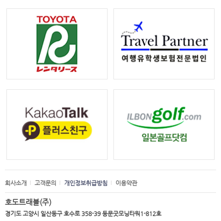
회사소개
고객문의
개인정보취급방침
이용약관
호도트래블(주)
경기도 고양시 일산동구 호수로 358-39 동문굿모닝타워1-812호