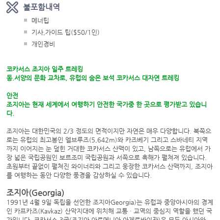
불포함내역
메너팁
기사,가이드 팁($50/1인)
개인경비
코카서스 조지아 일주 트레킹
동.서양의 문화 교차로, 유럽의 숨은 보석 코카서스 대자연 트레킹
안전
조지아는 현재 세계에서 여행하기 안전한 국가중 한 곳으로 평가받고 있습니
다.​
조지아는 대한민국의 2/3 정도의 면적이지만 자연은 매우 다양합니다. 북쪽으
로는 유럽의 최고봉인 엘브루즈(5,642m)와 카즈베기 그리고 스바네티 지역
까지 이어지는 눈 덮힌 거대한 코카서스 산맥이 있고, 남쪽으로는 유럽에서 가
장 넓은 국립공원인 보르조미 국립공원과 서쪽으로 흑해가 펼쳐져 있습니다.
초원부터 끝없이 펼쳐진 와이너리와 그리고 웅장한 코카서스 산맥까지, 조지아
를 여행하는 동안 다양한 풍경을 감상하실 수 있습니다.
조지아(Georgia)
1991년 4월 9일 독립을 선언한 조지아Georgia)는 유럽과 중앙아시아의 경계
인 카프카즈(Kavkaz) 산악지대에 위치해 교통ㆍ교역의 중심지 역할을 했던 국
가입니다. 코카서스 3국(조지아,아르메니아,아제르바이잔)은 모두 아시아와