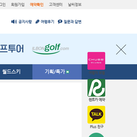
그인
회원가입
예약확인
고객센터
날씨정보
공지사항
여행후기
질문과 답변
월드스키
기획/특가
여행자 보험
렌트카 예약
Plus 친구