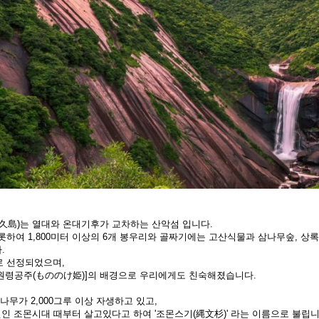
久島)는 열대와 온대기후가 교차하는 산악섬 입니다.
비롯하여 1,800미터 이상의 6개 봉우리와 골짜기에는 고산식물과 삼나무숲, 
.
로 선정되었으며,
원령공주(もののけ姫)]의 배경으로 우리에게도 친숙해졌습니다.
나무가 2,000그루 이상 자생하고 있고,
원인 조몬시대 때부터 살고있다고 하여 '조몬스기(縄文杉)' 라는 이름으로 불립니