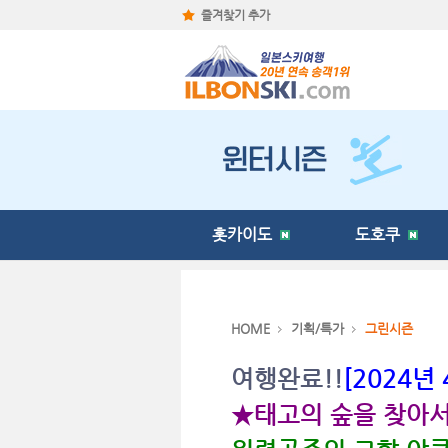
즐겨찾기 추가
홋카이도
도호쿠
HOME
기획/특가
그린시즌
여행완료!!
[2024년
★태고의 숲을 찾아