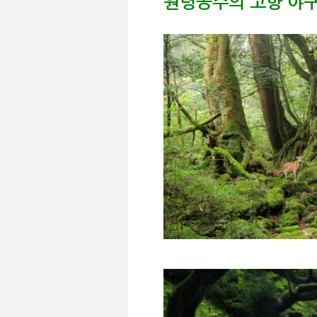
원령공주의 고향 야쿠