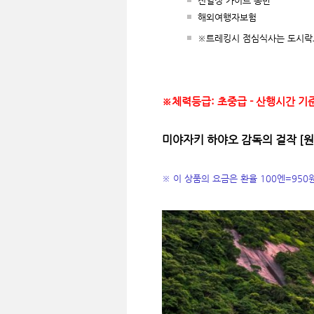
전일정 가이드 동반
해외여행자보험
※트레킹시 점심식사는 도시락
※체력등급: 초중급 - 산행시간 기준
미야자키 하야오 감독의 걸작 [원
※ 이 상품의 요금은 환율 100엔=95