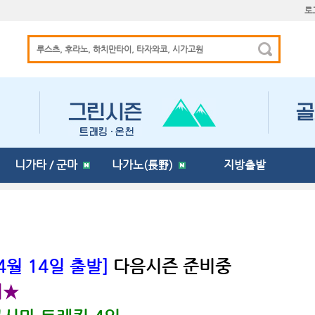
로
니가타 / 군마
나가노(長野)
지방출발
 4월 14일 출발]
다음시즌 준비중
서★