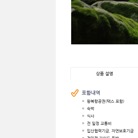
상품 설명
포함내역
왕복항공권(택스 포함)
숙박
식사
전 일정 교통비
입산협력기금, 자연보호기금