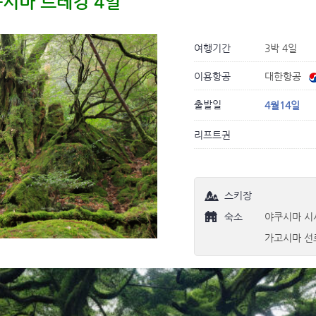
시마 트레킹 4일
여행기간
3박 4일
이용항공
대한항공
출발일
4월14일
리프트권
스키장
숙소
야쿠시마 시
가고시마 선