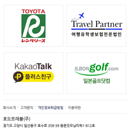
회사소개
고객문의
개인정보취급방침
이용약관
호도트래블(주)
경기도 고양시 일산동구 호수로 358-39 동문굿모닝타워1-812호