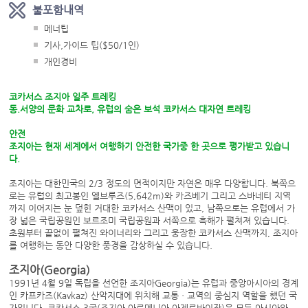
불포함내역
메너팁
기사,가이드 팁($50/1인)
개인경비
코카서스 조지아 일주 트레킹
동.서양의 문화 교차로, 유럽의 숨은 보석 코카서스 대자연 트레킹
안전
조지아는 현재 세계에서 여행하기 안전한 국가중 한 곳으로 평가받고 있습니
다.​
조지아는 대한민국의 2/3 정도의 면적이지만 자연은 매우 다양합니다. 북쪽으
로는 유럽의 최고봉인 엘브루즈(5,642m)와 카즈베기 그리고 스바네티 지역
까지 이어지는 눈 덮힌 거대한 코카서스 산맥이 있고, 남쪽으로는 유럽에서 가
장 넓은 국립공원인 보르조미 국립공원과 서쪽으로 흑해가 펼쳐져 있습니다.
초원부터 끝없이 펼쳐진 와이너리와 그리고 웅장한 코카서스 산맥까지, 조지아
를 여행하는 동안 다양한 풍경을 감상하실 수 있습니다.
조지아(Georgia)
1991년 4월 9일 독립을 선언한 조지아Georgia)는 유럽과 중앙아시아의 경계
인 카프카즈(Kavkaz) 산악지대에 위치해 교통ㆍ교역의 중심지 역할을 했던 국
가입니다. 코카서스 3국(조지아,아르메니아,아제르바이잔)은 모두 아시아와