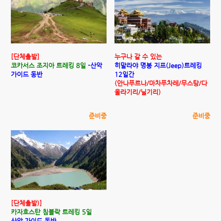
[단체출발]
누구나 갈 수 있는
코카서스 조지아 트레킹 8일
-산악
히말라야 명봉 지프(Jeep)트레킹
가이드 동반
12일간
(안나푸르나/마차푸차레/무스탕/다
울라기리/닐기리)
준비중
준비중
[단체출발)]
카자흐스탄 침블락 트레킹 5일
산악 가이드 동반