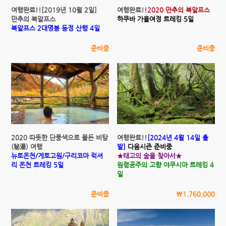
여행완료!![2019년 10월 2일]
여행완료!!
2020 만추의 북알프스
만추의 북알프스
하쿠바 가을여정 트레킹 5일
북알프스 2대명봉 등정 산행 4일
준비중
준비중
2020 따뜻한 단풍색으로 물든 비탕
여행완료!!
[2024년 4월 14일 출
(秘湯) 여행
발]
다음시즌 준비중
뉴토온천/게토고원/구리코마 럭셔
★태고의 숲을 찾아서★
리 온천 트레킹 5일
원령공주의 고향 야쿠시마 트레킹 4
일
준비중
\1,760,000