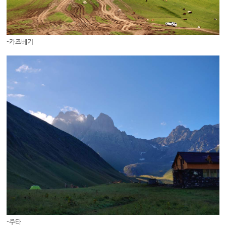
-카즈베기
-주타