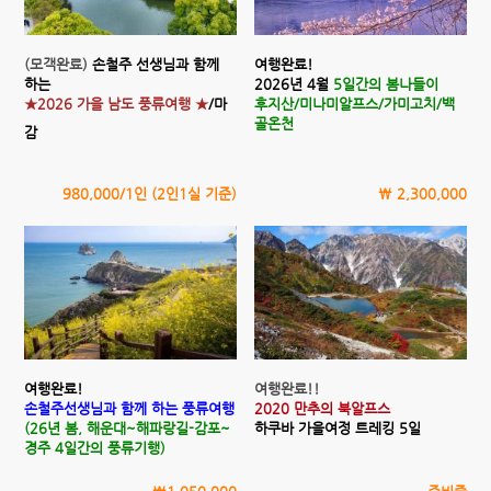
(모객완료)
손철주 선생님과 함께
여행완료!
하는
2026년 4월
5일간의 봄나들이
★2026 가을 남도 풍류여행 ★
/마
후지산/미나미알프스/가미고치/백
골온천
감
980,000/1인 (2인1실 기준)
\ 2,300,000
여행완료!
여행완료!!
손철주선생님과 함께 하는 풍류여행
2020 만추의 북알프스
(26년 봄, 해운대~해파랑길-감포~
하쿠바 가을여정 트레킹 5일
경주 4일간의 풍류기행)