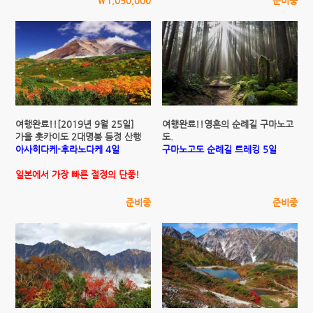
\1,050,000
준비중
여행완료!![2019년 9월 25일]
여행완료!!영혼의 순례길 구마노고
가을 홋카이도 2대명봉 등정 산행
도.
아사히다케-후라노다케 4일
구마노고도 순례길 트레킹 5일
일본에서 가장 빠른 절정의 단풍!
준비중
준비중