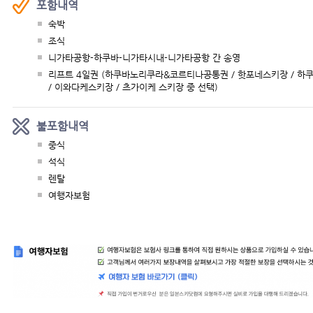
포함내역
숙박
조식
니가타공항-하쿠바-니가타시내-니가타공항 간 송영
리프트 4일권 (하쿠바노리쿠라&코르티나공통권 / 핫포네스키장 /​ 하
/​ 이와다케스키장 /​ 츠가이케 스키장 중 선택)
불포함내역
중식
석식
렌탈
여행자보험