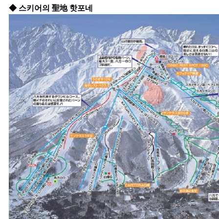
◆ 스키어의
聖地
​ 핫포네