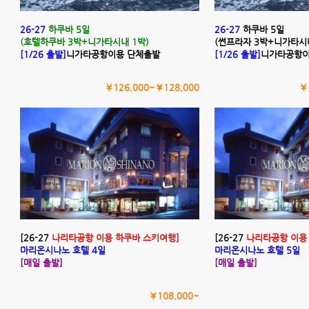
26-27
하쿠바 5일
26-27
하쿠바 5일
(호텔하쿠바 3박+니가타시내 1박)
(썬프라자 3박+니가타시내
[1/26 출발]
니가타공항이용 단체출발
[1/26 출발]
니가타공항이
￥126,000~￥128,000
￥
[26-27
나리타공항 이용 하쿠바 스키여행]
[26-27
나리타공항 이용
마리온시나노 호텔 4일
마리온시나노 호텔 5일
[매일 출발]
[매일 출발]
￥108,000~