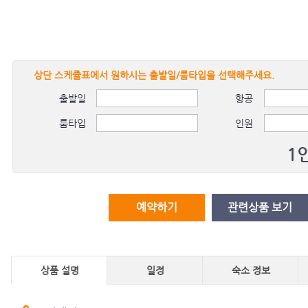
상단 스케쥴표에서 원하시는 출발일/룸타입을 선택해주세요.
출발일
항공
룸타입
인원
1
예약하기
관련상품 보기
상품 설명
일정
숙소 정보