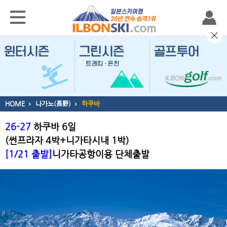
HOME
나가노(長野)
하쿠바
26-27
하쿠바 6일
(썬프라자 4박+니가타시내 1박)
[1/21 출발]
니가타공항이용 단체출발