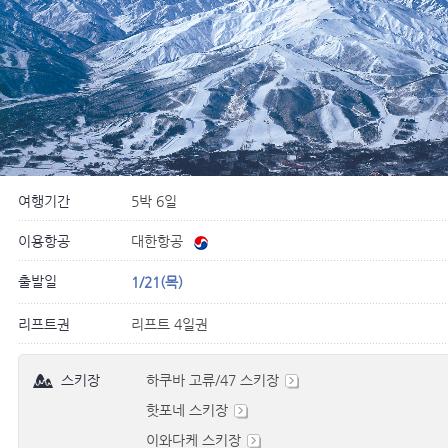
여행기간
5박 6일
이용항공
대한항공
출발일
1/21(목)
리프트권
리프트 4일권
스키장
하쿠바 고류/47 스키장
핫포네 스키장
이와다케 스키장