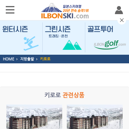
HOME
지방출발
키로로
키로로
관련상품