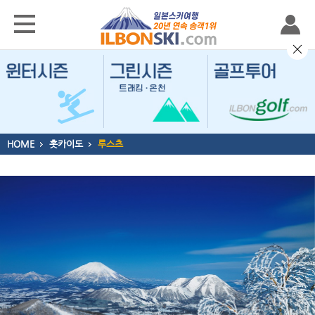
HOME
홋카이도
루스츠