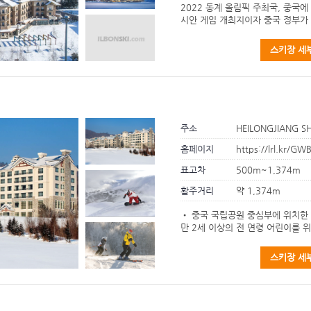
2022 동계 올림픽 주최국, 중국
시안 게임 개최지이자 중국 정부가 지
스키장 세
주소
HEILONGJIANG SH
홈페이지
https://lrl.kr/GWB
표고차
500m~1,374m
활주거리
약 1,374m
• 중국 국립공원 중심부에 위치한
만 2세 이상의 전 연령 어린이를 위
스키장 세