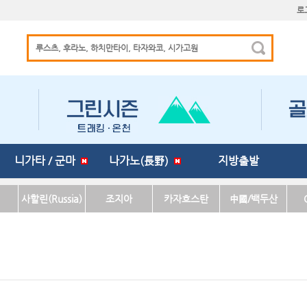
로
니가타 / 군마
나가노(長野)
지방출발
사할린(Russia)
조지아
카자흐스탄
中國/백두산
(Georgia)