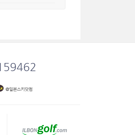
159462
@일본스키닷컴