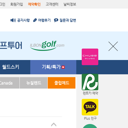
그인
회원가입
예약확인
고객센터
날씨정보
공지사항
여행후기
질문과 답변
월드스키
기획/특가
여행자 보험
Canada
뉴질랜드
클럽메드
렌트카 예약
Plus 친구