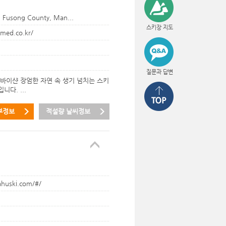
, Fusong County, Man...
스키장 지도
med.co.kr/
질문과 답변
창바이샨 장엄한 자연 속 생기 넘치는 스키
다. ...
부정보
적설량 날씨정보
ahuski.com/#/