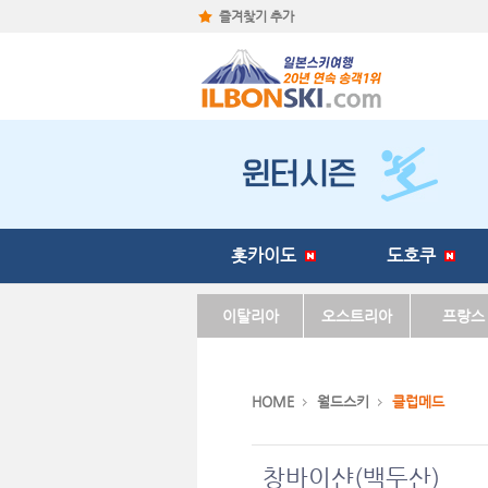
즐겨찾기 추가
홋카이도
도호쿠
이탈리아
오스트리아
프랑스
HOME
월드스키
클럽메드
창바이샨(백두산)