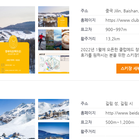
주소
중국 Jilin, Baishan
홈페이지
https://www.club
표고차
900~997m
활주거리
13,2km
2022년 1월에 오픈한 클럽메드 
휴가를 원하시는 분을 위한 스키장입니
스키장 세
주소
길림 성, 길림 시
홈페이지
http://www.beid
표고차
500m~1,200m
활주거리