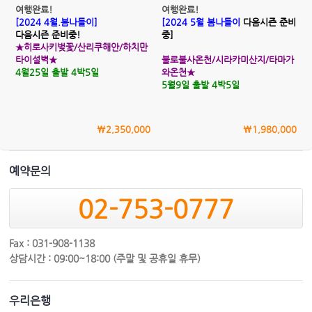
여행완료!
여행완료!
[2024 4월.봄나들이]
[2024 5월 봄나들이
다음시즌 준비
다음시즌 준비중!
중]
★히로사키벚꽃/산리쿠해안/하치만
타이설벽★
불로불사온천/시라카미산지/타마가
4월25일 출발 4박5일
와온천★
5월9일 출발 4박5일
\2,350,000
\1,980,000
예약문의
02-753-0777
Fax : 031-908-1138
상담시간 : 09:00~18:00 (주말 및 공휴일 휴무)
우리은행