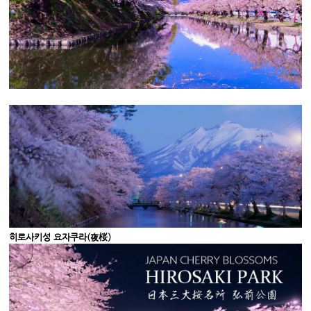
히로사키성 요자쿠라(夜桜）