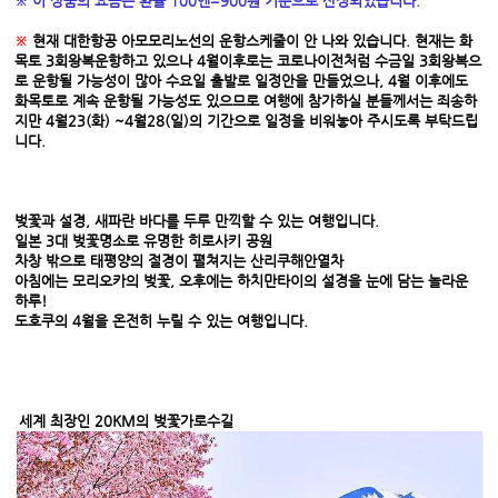
※ 이 상품의 요금은 환율 100엔=900원 기준으로 산정되었습니다
.
​
※
​
현재 대한항공 아모모리노선의 운항스케줄이 안 나와 있습니다. 현재는 화
목토 3회왕복운항하고 있으나 4월이후로는 코로나이전처럼 수금일 3회왕복으
로 운항될 가능성이 많아 수요일 출발로 일정안을 만들었으나, 4월 이후에도
화목토로 계속 운항될 가능성도 있으므로 여행에 참가하실 분들께서는 죄송하
지만 4월23(화) ~4월28(일)의 기간으로 일정을 비워놓아 주시도록 부탁드립
니다.
벚꽃과 설경, 새파란 바다를 두루 만끽할 수 있는 여행입니다.
일본 3대 벚꽃명소로 유명한 히로사키 공원
차창 밖으로 태평양의 절경이 펼쳐지는 산리쿠해안열차
아침에는 모리오카의 벚꽃, 오후에는 하치만타이의 설경을 눈에 담는 놀라운
하루!
도호쿠의 4월을 온전히 누릴 수 있는 여행입니다.
세계 최장인 20KM의 벚꽃가로수길