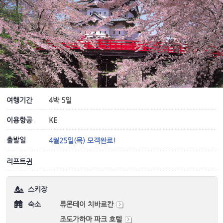
여행기간
4박 5일
이용항공
KE
출발일
4월25일(목) 모객완료!
리프트권
스키장
숙소
류몬테이 치바료칸
조도가하마 파크 호텔