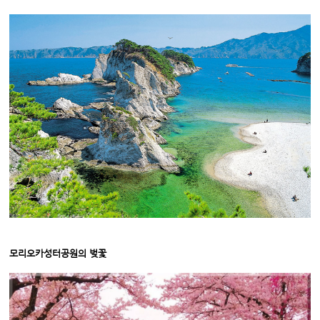
모리오카성터공원의 벚꽃