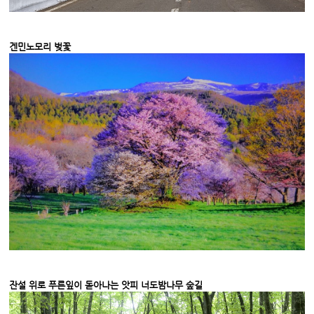
겐민노모리 벚꽃
잔설 위로 푸른잎이 돋아나는 앗피 너도밤나무 숲길