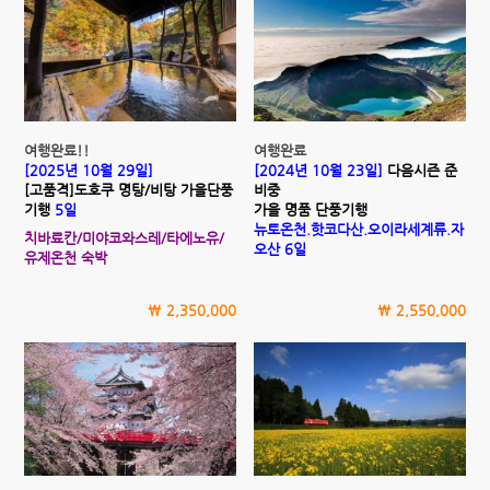
여행완료!!
여행완료
[2025년 10월 29일]
[2024년 10월 23일]
다음시즌 준
[고품격]도호쿠 명탕/비탕 가을단풍
비중
기행
5일
가을 명품 단풍기행
뉴토온천.핫코다산.오이라세계류.자
치바료칸/미야코와스레/타에노유/
오산 6일
유제온천 숙박
\ 2,350,000
\ 2,550,000