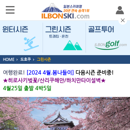
HOME
도호쿠
그린시즌
여행완료!
[2024 4월.봄나들이]
다음시즌 준비중!
★히로사키벚꽃/산리쿠해안/하치만타이설벽★
4월25일 출발 4박5일