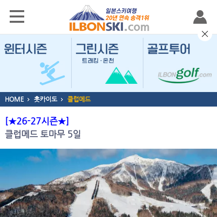
HOME
홋카이도
클럽메드
[★26-27시즌★]
클럽메드 토마무 5일