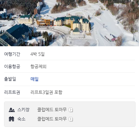
여행기간
4박 5일
이용항공
항공제외
출발일
매일
리프트권
리프트3일권 포함
스키장
클럽메드 토마무
숙소
클럽메드 토마무