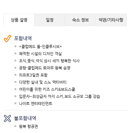
상품 설명
일정
숙소 정보
약관/기타사항
포함내역
*클럽메드 올-인클루시브*
쾌적한 시설의 디자인 객실
조식,중식,석식 삼시 세끼 행복한 식사
공항-클럽메드 토마무 왕복 송영
리프트3일권 포함
다양한 실내 및 스노 액티비티
어린이를 위한 키즈 스키&보드스쿨
입문자~최상급자 까지 스키,보드 소규모 그룹 강습
나이트 엔터테인먼트
불포함내역
왕복 항공권