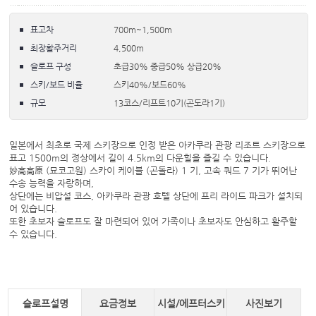
표고차
700m~1,500m
최장활주거리
4,500m
슬로프 구성
초급30% 중급50% 상급20%
스키/보드 비율
스키40%/보드60%
규모
13코스/리프트10기(곤도라1기)
일본에서 최초로 국제 스키장으로 인정 받은 아카쿠라 관광 리조트 스키장으로
표고 1500m의 정상에서 길이 4.5km의 다운힐을 즐길 수 있습니다.
妙高高原 (묘코고원) 스카이 케이블 (곤돌라) 1 기, 고속 쿼드 7 기가 뛰어난
수송 능력을 자랑하며,
상단에는 비압설 코스, 아카쿠라 관광 호텔 상단에 프리 라이드 파크가 설치되
어 있습니다.
또한 초보자 슬로프도 잘 마련되어 있어 가족이나 초보자도 안심하고 활주할
수 있습니다.
슬로프설명
요금정보
시설/에프터스키
사진보기