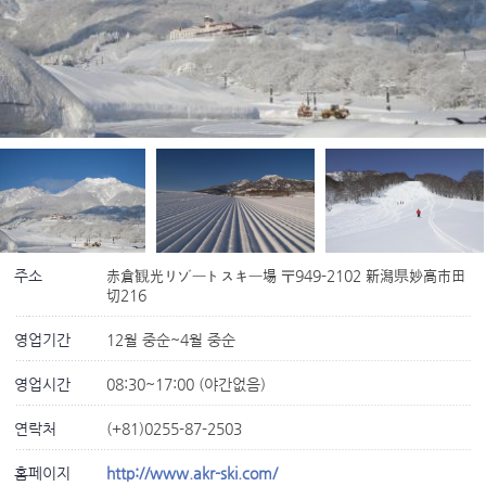
주소
赤倉観光リゾートスキー場 〒949-2102 新潟県妙高市田
切216
영업기간
12월 중순~4월 중순
영업시간
08:30~17:00 (야간없음)
연락처
(+81)0255-87-2503
홈페이지
http://www.akr-ski.com/