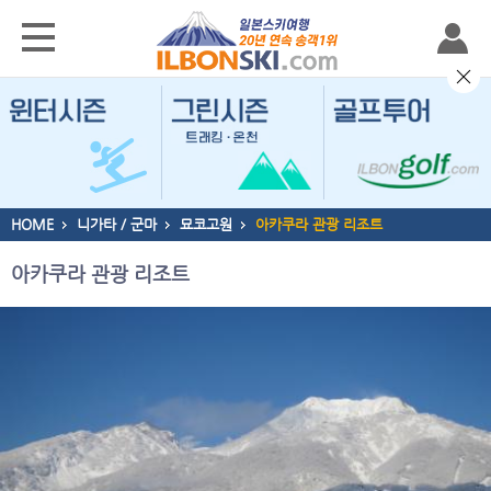
HOME
니가타 / 군마
묘코고원
아카쿠라 관광 리조트
아카쿠라 관광 리조트