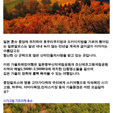
일본 혼슈 중앙에 위치하여 호쿠리쿠지방과 도카이지방을 가르며 뻗어있
는 일본알프스는 일년 내내 녹지 않는 만년설 계곡과 굽이굽이 이어지는
아름답고도
험난한 산 군락으로 많은
산악인들의사랑을 받고 있는 곳입니다
.
이번 가을트레킹여행은 일본중부산악국립공원과 죠신에츠고원국립공원
지역의 해발1,500M~2,500M대에 위치한 단풍명소들을 걸으며
깊은
가을의 정취에 흠뻑 빠져볼 수 있는 여행입니다.
중앙알프스에 명봉 고마가다케와 우리에게 스키여행으로 익숙해진 시가
고원, 하쿠바, 야마다목장,만자스키장 등의 가을풍경은
어떤 모습일까
요?
시가고원 기도이케 호수