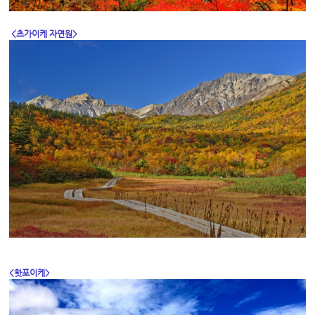
<츠가이케 자연원>
<핫포이케>