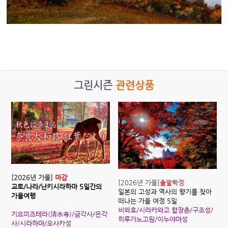
그린시즌
관련상품
[2026년 가을]
마감
[2026년 가을]
출발확정
교토/나라/난키시라하마 5일간의
일본의 고성과 역사의 향기를 찾아
가을여행
떠나는 가을 여정 5일
비와호/시라카와고 합장촌/구조성/
기요미즈테라(清水寺)/금각사/은각
히루가노고원/이누야마성
사/시라하마/오사카성