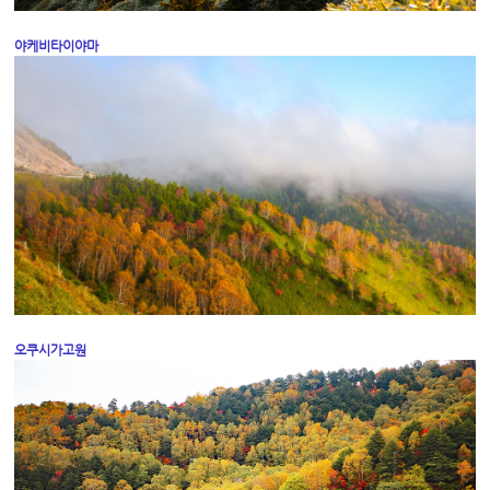
야케비타이야마
오쿠시가고원