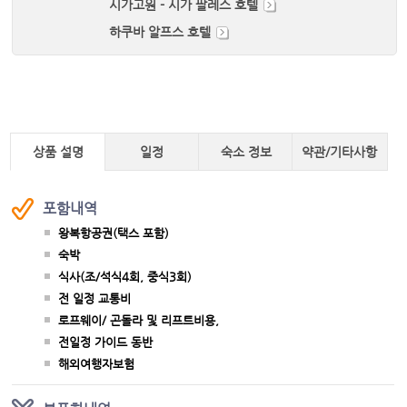
시가고원 - 시가 팔레스 호텔
하쿠바 알프스 호텔
상품 설명
일정
숙소 정보
약관/기타사항
포함내역
왕복항공권(택스 포함)
숙박
식사(조/석식4회, 중식3회)
전 일정 교통비
로프웨이/ 곤돌라 및 리프트비용,
전일정 가이드 동반
해외여행자보험