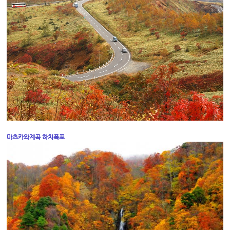
마츠카와계곡 하치폭포