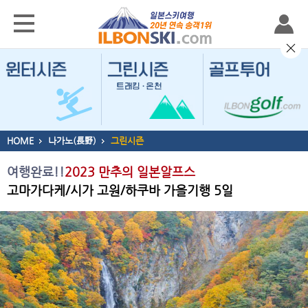
HOME
나가노(長野)
그린시즌
여행완료!!
2023 만추의 일본알프스
고마가다케/시가 고원/하쿠바 가을기행 5일